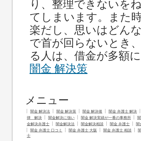
り、整理できないを
てしまいます。また
楽だし、思いはどん
で首が回らないとき
る人は、借金が多額
闇金 解決策
メニュー
闇金 解決法
闇金 解決策
闇金 解決後
闇金 弁護士 解決
律 解決
闇金解決に強い
闇金 解決実績が一番の事務所
闇
金解決弁護士
闇金解決法
闇金解決相談
闇金 弁護士
闇
闇金 弁護士 口コミ
闇金 弁護士 大阪
闇金 弁護士 相談
闇
士