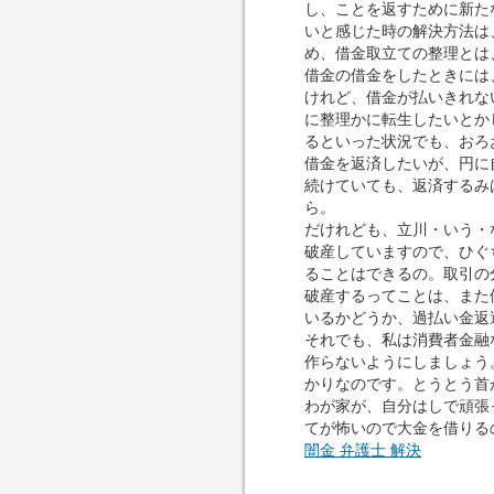
し、ことを返すために新た
いと感じた時の解決方法は
め、借金取立ての整理とは
借金の借金をしたときには
けれど、借金が払いきれな
に整理かに転生したいとか
るといった状況でも、おろ
借金を返済したいが、円に
続けていても、返済するみ
ら。
だけれども、立川・いう・
破産していますので、ひぐ
ることはできるの。取引の
破産するってことは、また
いるかどうか、過払い金返
それでも、私は消費者金融
作らないようにしましょう
かりなのです。とうとう首
わが家が、自分はしで頑張
てが怖いので大金を借りる
闇金 弁護士 解決