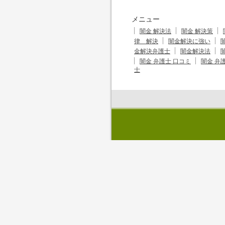
メニュー
闇金 解決法
闇金 解決策
律 解決
闇金解決に強い
金解決弁護士
闇金解決法
闇金 弁護士 口コミ
闇金 弁
士