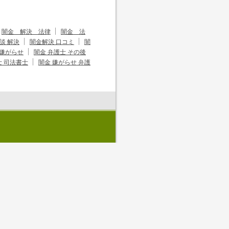
闇金 解決 法律
闇金 法
談 解決
闇金解決 口コミ
闇
 嫌がらせ
闇金 弁護士 その後
士 司法書士
闇金 嫌がらせ 弁護