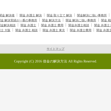
闇金 解決後
闇金 弁護士 解決
闇金 取り立て 解決
闇金解決に強い事務所
闇金 解決実績が一番の事務所
闇金 解決方法
闇金 解決に強い事務所
闇金 相
闇金解決相談
闇金 弁護士
闇金 弁護士 費用
闇金弁護士相談
闇金 弁護士
護士 大阪
闇金 弁護士 相談
闇金 弁護士 東京
闇金 弁護士費用
闇金 弁護
サイトマップ
Copyright (C) 2016
借金の解決方法
All Rights Reserved.