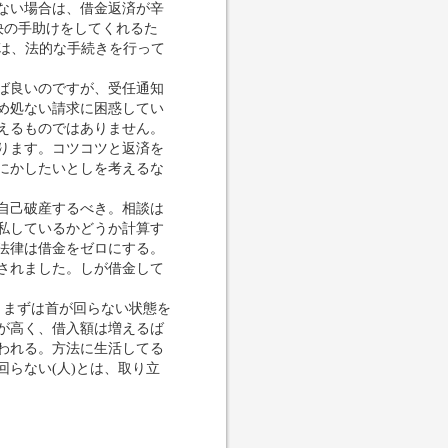
ない場合は、借金返済が辛
決の手助けをしてくれるた
には、法的な手続きを行って
ば良いのですが、受任通知
め処ない請求に困惑してい
えるものではありません。
ります。コツコツと返済を
にかしたいとしを考えるな
自己破産するべき。相談は
私しているかどうか計算す
法律は借金をゼロにする。
されました。しが借金して
、まずは首が回らない状態を
が高く、借入額は増えるば
われる。方法に生活してる
らない(人)とは、取り立